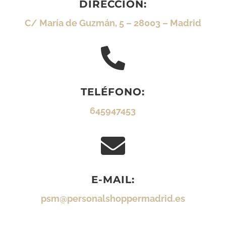
DIRECCIÓN:
C/ María de Guzmán, 5 – 28003 – Madrid

TELÉFONO:
645947453

E-MAIL:
psm@personalshoppermadrid.es